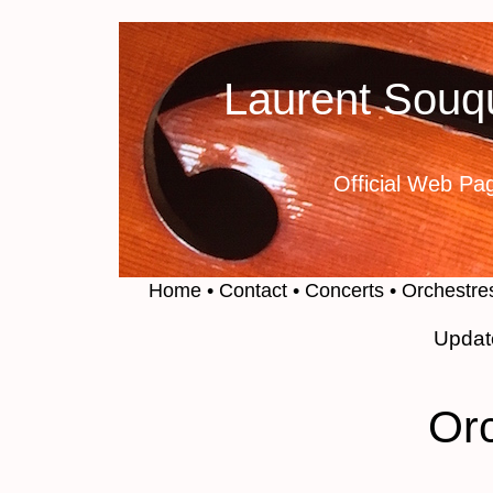
Laurent Souq
Official Web Pa
Home
• Contact
• Concerts
• Orchestre
Updat
Or