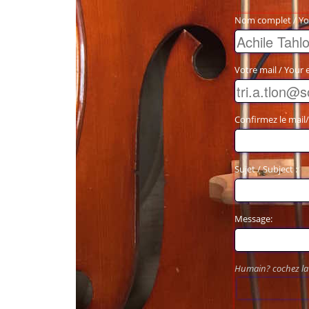
Nom complet / Y
Votre mail / Your e
Confirmez le mail/
Sujet / Subject :
Message:
Humain? cochez la 