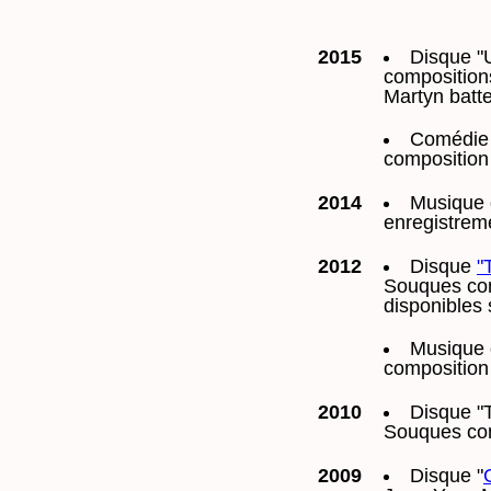
2015
Disque "U
compositions
Martyn batt
Comédie
composition
2014
Musique 
enregistrem
2012
Disque
"
Souques cont
disponibles
Musique d
composition
2010
Disque "T
Souques co
2009
Disque
"