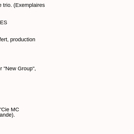
e trio. (Exemplaires
LES
ert, production
er "New Group",
 "Cie MC
ande).