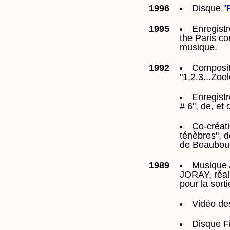
1996
Disque
"
1995
Enregist
the Paris co
musique.
1992
Composit
"1.2.3...Zo
Enregist
# 6", de, e
Co-créati
ténèbres", 
de Beaubou
1989
Musique A
JORAY, réal
pour la sorti
Vidéo des
Disque F