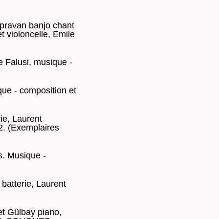
pravan banjo chant
 violoncelle, Emile
e Falusi, musique -
que - composition et
rie, Laurent
12. (Exemplaires
s. Musique -
batterie, Laurent
t Gülbay piano,