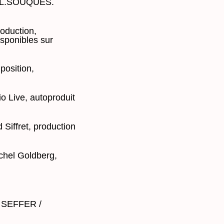
on L.SOUQUES.
roduction,
sponibles sur
position,
o Live, autoproduit
 Siffret, production
ichel Goldberg,
. SEFFER /