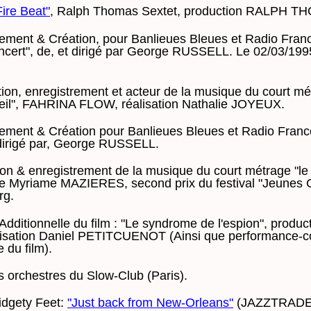
Fire Beat"
, Ralph Thomas Sextet, production RALPH T
rement & Création, pour Banlieues Bleues et Radio Franc
ncert", de, et dirigé par George RUSSELL. Le 02/03/1995 
ion, enregistrement et acteur de la musique du court mé
oleil", FAHRINA FLOW, réalisation Nathalie JOYEUX.
rement & Création pour Banlieues Bleues et Radio France
t dirigé par, George RUSSELL.
on & enregistrement de la musique du court métrage "le 
de Myriame MAZIERES, second prix du festival "Jeunes 
rg.
dditionnelle du film : "Le syndrome de l'espion", produ
isation Daniel PETITCUENOT (Ainsi que performance-co
e du film).
 orchestres du Slow-Club (Paris).
idgety Feet:
"Just back from New-Orleans"
(JAZZTRADE 