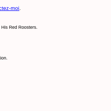
ctez-moi
.
His Red Roosters.
ion.