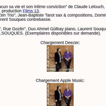
cun sa vie et son intime conviction" de Claude Lelouch,
, production
Films 13
.
Zen Trio", Jean-Baptiste Tarot sax & compositions, Dom
aurent Souques contrebasse.
7, Rue Gozlin", Duo Ahmet Gülbay piano, Laurent Souqu
L.SOUQUES. (Exemplaires disponibles sur demande).
Chargement Deezer:
Chargement Apple Music: