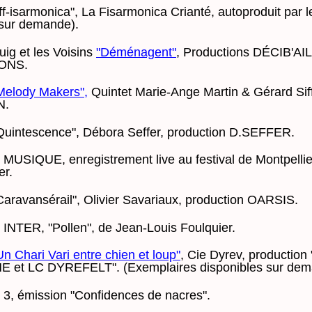
ff-isarmonica", La Fisarmonica Crianté, autoproduit par l
 sur demande).
ig et les Voisins
"Déménagent"
, Productions DÉCIB'AI
ONS.
Melody Makers",
Quintet Marie-Ange Martin & Gérard Siff
N.
Quintescence", Débora Seffer, production D.SEFFER.
USIQUE, enregistrement live au festival de Montpelli
er.
Caravansérail", Olivier Savariaux, production OARSIS.
NTER, "Pollen", de Jean-Louis Foulquier.
Un Chari Vari entre chien et loup"
, Cie Dyrev, production
et LC DYREFELT". (Exemplaires disponibles sur dem
, émission "Confidences de nacres".