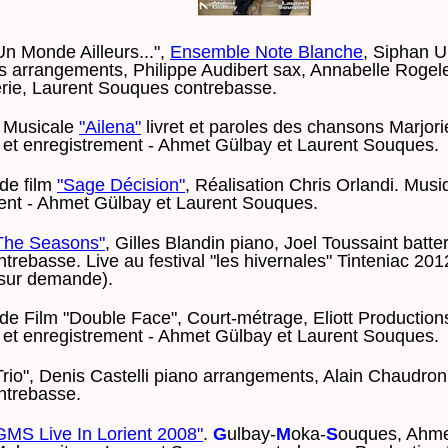
n Monde Ailleurs...",
Ensemble Note Blanche
, Siphan U
 arrangements, Philippe Audibert sax, Annabelle Rogelet
erie, Laurent Souques contrebasse.
 Musicale
"Ailena"
livret et paroles des chansons Marjori
 et enregistrement - Ahmet Gülbay et Laurent Souques.
de film
"Sage Décision"
, Réalisation Chris Orlandi. Musi
ent - Ahmet Gülbay et Laurent Souques.
The Seasons"
, Gilles Blandin piano, Joel Toussaint batte
rebasse. Live au festival "les hivernales" Tinteniac 20
 sur demande).
e Film "Double Face", Court-métrage, Eliott Production
 et enregistrement - Ahmet Gülbay et Laurent Souques.
rio", Denis Castelli piano arrangements, Alain Chaudron 
ntrebasse.
GMS Live In Lorient 2008"
.
G
ulbay-
M
oka-
S
ouques, Ahme