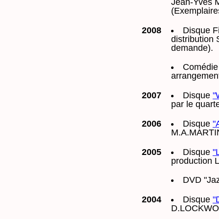
Jean-Yves M
(Exemplaire
2008
Disque F
distributio
demande).
Comédie
arrangement
2007
Disque
"
par le quart
2006
Disque
"
M.A.MARTIN.
2005
Disque
"
production 
DVD "Jaz
2004
Disque
"
D.LOCKWO