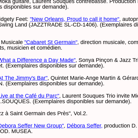
oka guitare, Laurent Souques contrebasse. Producti
s disponibles sur demande).
idgety Feet:
"New Orleans, Proud to call it home"
, autop
n Swing Land (JAZZTRADE SL-CD-1406). (Exemplaires di
 Musicale
"Cabaret St Germain"
, direction musicale, com
s, musicien et comédien.
What a Difference a Day Made"
, Sonya Pinçon & Jazz Tri
et. (Exemplaires disponibles sur demande).
At The Jimmy's Bar"
, Quintet Marie-Ange Martin & Gérard
 (Exemplaires disponibles sur demande).
Live at the Café du Parc"
, Laurent Souques Trio invite M
L.SOUQUES. (Exemplaires disponibles sur demande).
z à Saint Germain des Près", Vol.2.
Debora Seffer New Group"
,
Débora Seffer,
production D
OD. MUSEA.